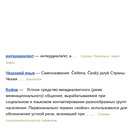
интердиалект
— интердиале/кт, а …
Слитно. Раздельно. Через
дефис.
Чешский язык
— Самоназвание: Čeština, Český jazyk Страны:
Чехия …
Википедия
Койне
— Устное средство междиалектного (реже
межнационального) общения, вырабатываемое при
социальном и языковом контактировании разнообразных групп
населения. Первоначально термин «койне» использовался для
обозначения устной речи, возникшей при… …
Словарь
социолингвистических терминов