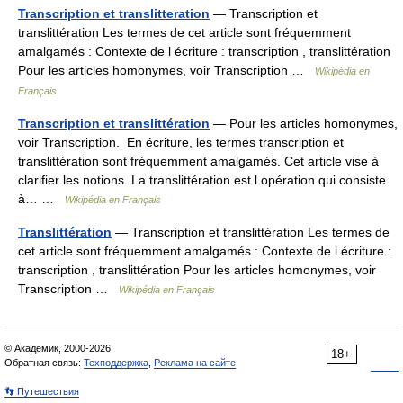
Transcription et translitteration
— Transcription et
translittération Les termes de cet article sont fréquemment
amalgamés : Contexte de l écriture : transcription , translittération
Pour les articles homonymes, voir Transcription …
Wikipédia en
Français
Transcription et translittération
— Pour les articles homonymes,
voir Transcription. En écriture, les termes transcription et
translittération sont fréquemment amalgamés. Cet article vise à
clarifier les notions. La translittération est l opération qui consiste
à… …
Wikipédia en Français
Translittération
— Transcription et translittération Les termes de
cet article sont fréquemment amalgamés : Contexte de l écriture :
transcription , translittération Pour les articles homonymes, voir
Transcription …
Wikipédia en Français
© Академик, 2000-2026
18+
Обратная связь:
Техподдержка
,
Реклама на сайте
👣 Путешествия